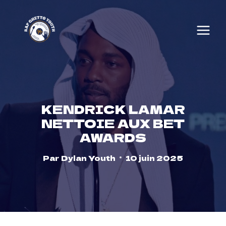
Skip
to
content
KENDRICK LAMAR
NETTOIE AUX BET
AWARDS
Par
Dylan Youth
10 juin 2025