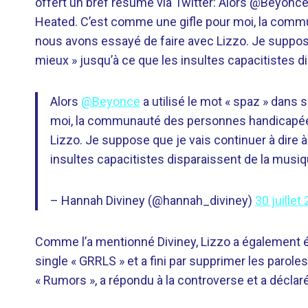
offert un bref résumé via Twitter:
Alors
@Beyonc
Heated. C’est comme une gifle pour moi, la comm
nous avons essayé de faire avec Lizzo. Je suppose q
mieux » jusqu’à ce que les insultes capacitistes d
Alors
@Beyonce
a utilisé le mot « spaz » dans
moi, la communauté des personnes handicapées
Lizzo. Je suppose que je vais continuer à dire à 
insultes capacitistes disparaissent de la musi
– Hannah Diviney (@hannah_diviney)
30 juillet
Comme l’a mentionné Diviney, Lizzo a également é
single « GRRLS » et a fini par supprimer les paroles.
« Rumors », a répondu à la controverse et a déclar