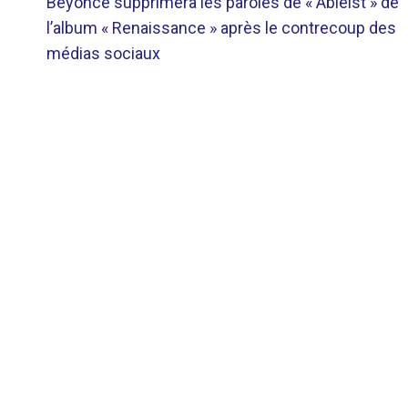
Beyoncé supprimera les paroles de « Ableist » de
DE
l’album « Renaissance » après le contrecoup des
médias sociaux
L’ARTICLE