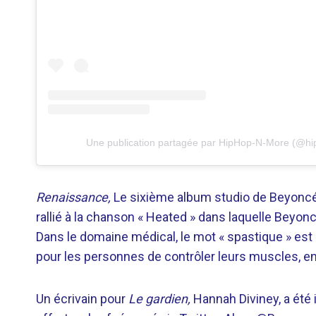
Une publication partagée par HipHop-N-More (@h
Renaissance,
Le sixième album studio de Beyoncé e
rallié à la chanson « Heated » dans laquelle Beyonc
Dans le domaine médical, le mot « spastique » est s
pour les personnes de contrôler leurs muscles, en 
Un écrivain pour
Le gardien,
Hannah Diviney, a été i