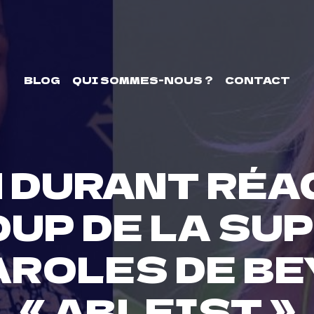
BLOG
QUI SOMMES-NOUS ?
CONTACT
 DURANT RÉA
UP DE LA SU
AROLES DE B
« ABLEIST »