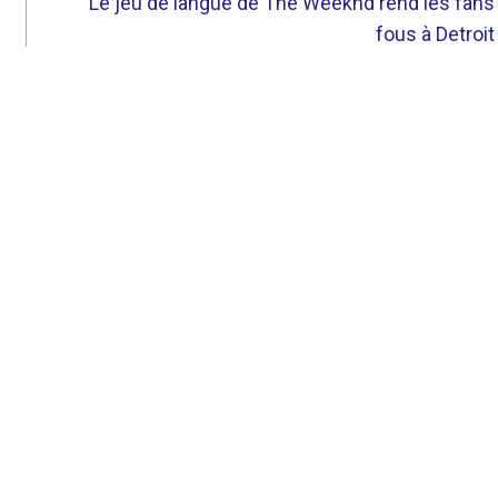
Le jeu de langue de The Weeknd rend les fans
fous à Detroit