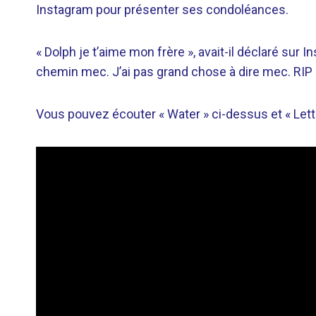
Instagram pour présenter ses condoléances.
« Dolph je t’aime mon frère », avait-il déclaré sur 
chemin mec. J’ai pas grand chose à dire mec. RI
Vous pouvez écouter « Water » ci-dessus et « Lett