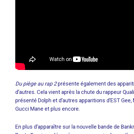
Du piège au rap 2
présente également des appariti
d’autres. Cela vient après la chute du rappeur Qual
présenté Dolph et d’autres apparitions d’EST Gee,
Gucci Mane et plus encore.
En plus d’apparaître sur la nouvelle bande de Bank