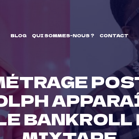
BLOG
QUI SOMMES-NOUS ?
CONTACT
 MÉTRAGE POS
OLPH APPARAÎ
LE BANKROLL 
MIXTAPE