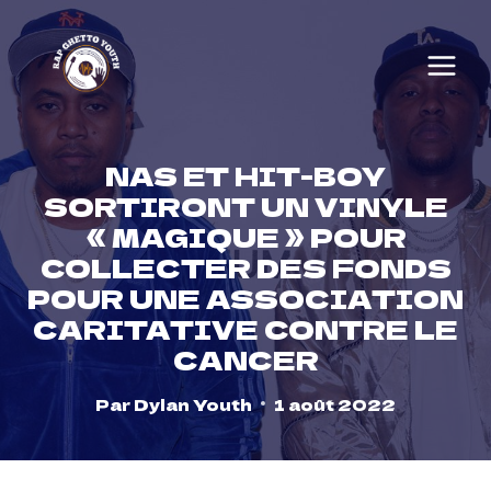
Skip
to
content
NAS ET HIT-BOY
SORTIRONT UN VINYLE
« MAGIQUE » POUR
COLLECTER DES FONDS
POUR UNE ASSOCIATION
CARITATIVE CONTRE LE
CANCER
Par
Dylan Youth
1 août 2022