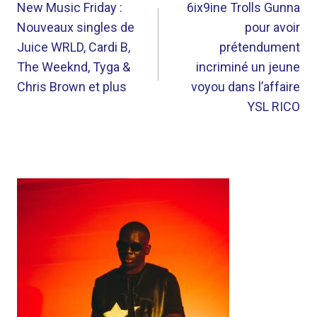
DE
New Music Friday :
6ix9ine Trolls Gunna
Nouveaux singles de
pour avoir
L’ARTICLE
Juice WRLD, Cardi B,
prétendument
The Weeknd, Tyga &
incriminé un jeune
Chris Brown et plus
voyou dans l’affaire
YSL RICO