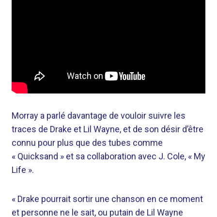
Morray a parlé davantage de vouloir suivre les
traces de Drake et Lil Wayne, et de son désir d’être
connu pour plus que des tubes comme
« Quicksand » et sa collaboration avec J. Cole, « My
Life ».
« Drake pourrait sortir une chanson en ce moment
et personne ne le sait, ou putain de Lil Wayne