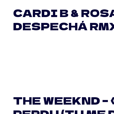
CARDI B & ROSA
DESPECHÁ RMX
THE WEEKND – 
PERDU (TU ME 