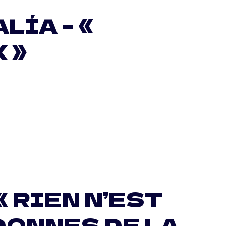
LÍA – «
 »
« RIEN N’EST
DONNES DE LA