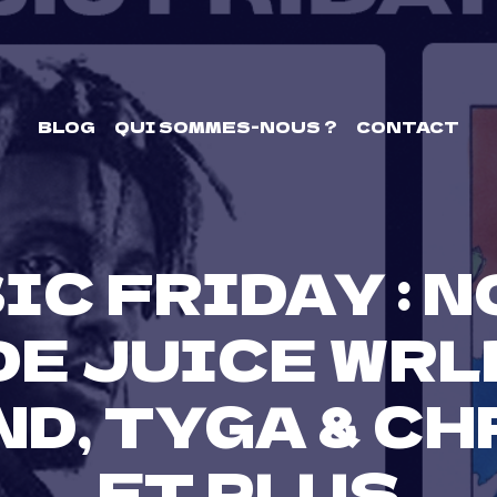
BLOG
QUI SOMMES-NOUS ?
CONTACT
IC FRIDAY : 
E JUICE WRLD
D, TYGA & C
ET PLUS